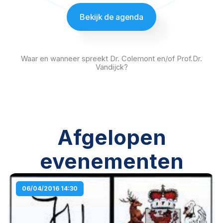
Bekijk de agenda
Waar en wanneer spreekt Dr. Colemont en/of Prof.Dr.
Vandijck?
Afgelopen
evenementen
P
P
P
P
P
P
P
06/04/2016 14:30
a
a
a
a
a
a
a
g
g
g
g
g
g
g
e
e
e
e
e
e
e