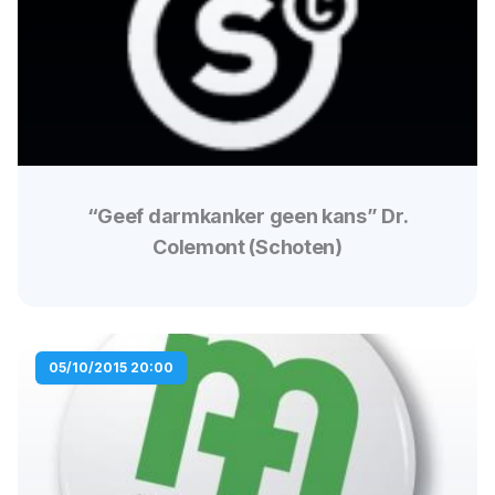
“Geef darmkanker geen kans” Dr.
Colemont (Schoten)
05/10/2015 20:00