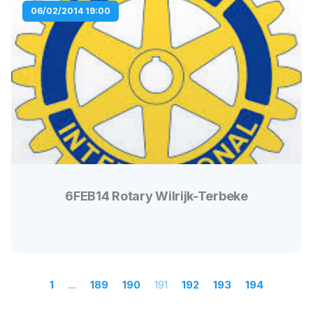
06/02/2014 19:00
6FEB14 Rotary Wilrijk-Terbeke
1
…
189
190
191
192
193
194