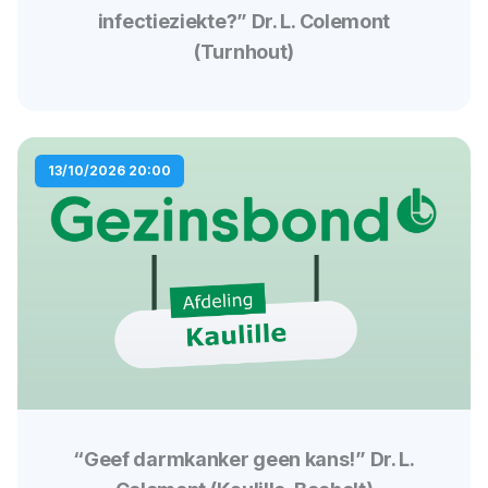
infectieziekte?” Dr. L. Colemont
(Turnhout)
13/10/2026 20:00
“Geef darmkanker geen kans!” Dr. L.