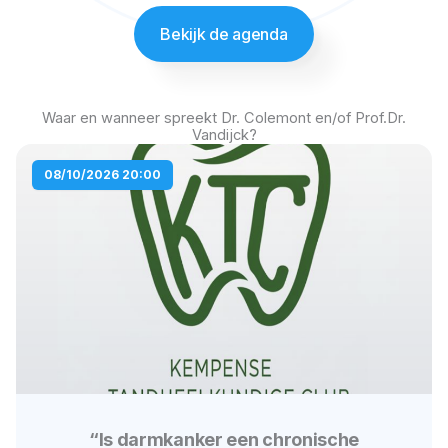
Bekijk de agenda
Waar en wanneer spreekt Dr. Colemont en/of Prof.Dr.
Vandijck?
P
P
P
P
08/10/2026 20:00
a
a
a
a
g
g
g
g
e
e
e
e
“Is darmkanker een chronische