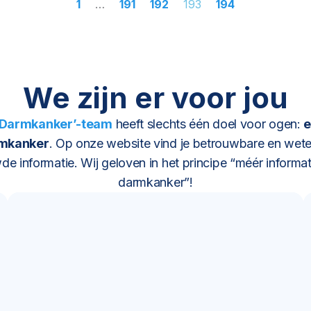
1
…
191
192
193
194
We zijn er voor jou
 Darmkanker’-team
heeft slechts één doel voor ogen:
e
rmkanker
. Op onze website vind je betrouwbare en wete
e informatie. Wij geloven in het principe “méér informat
darmkanker”!