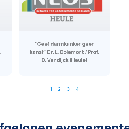
“Geef darmkanker geen
.
kans!” Dr. L. Colemont / Prof.
D. Vandijck (Heule)
1
2
3
4
fgelopen evenement