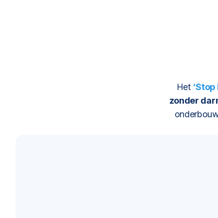
Het
‘Stop
zonder da
onderbouwd