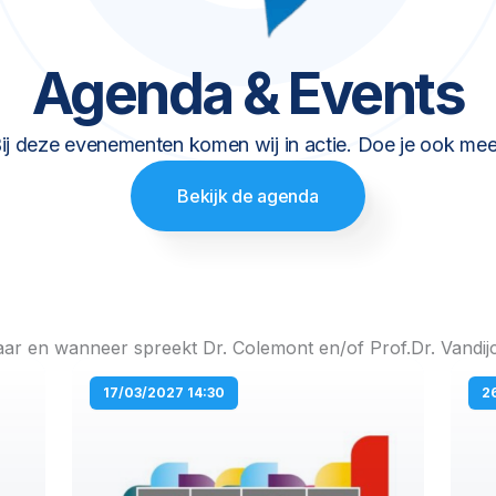
Agenda & Events
ij deze evenementen komen wij in actie. Doe je ook me
Bekijk de agenda
ar en wanneer spreekt Dr. Colemont en/of Prof.Dr. Vandij
P
P
P
P
17/03/2027 14:30
2
a
a
a
a
g
g
g
g
e
e
e
e