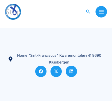
Skip
to
Search
content
Home "Sint-Franciscus" Kwaremontplein 41 9690
Kluisbergen