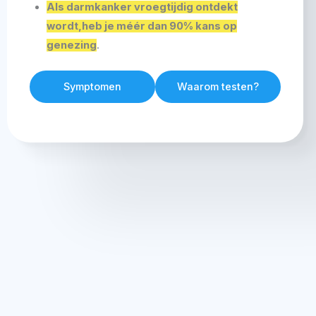
Als darmkanker vroegtijdig ontdekt
wordt,heb je méér dan 90% kans op
genezing
.
Symptomen
Waarom testen?