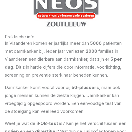
Praktische info
In Vlaanderen komen er jaarlijks meer dan
5000
patiënten
met darmkanker bij. Ieder jaar verliezen
2000
families in
Vlaanderen een dierbare aan darmkanker, dat zijn er
5 per
dag
. Dit zijn harde cijfers die door informatie, voorlichting,
screening en preventie sterk naar beneden kunnen.
Darmkanker komt vooral voor bij
50-plussers
, maar ook
jonge mensen kunnen de ziekte krijgen. Darmkanker kan
vroegtijdig opgespoord worden. Een eenvoudige test van
de stoelgang kan veel leed voorkomen.
Weet je wat de
iFOB-test
is? Ken je het verschil tussen een
poliep
en een
divertikel
? Wat zijn de
risicofactoren
voor