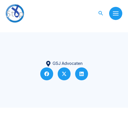
Skip
to
Search
content
GSJ Advocaten