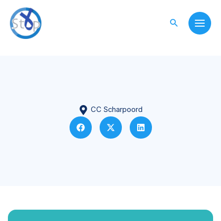
Skip
to
Search
content
CC Scharpoord