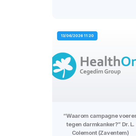
13/06/2026 11:20
“Waarom campagne voere
tegen darmkanker?” Dr. L.
Colemont (Zaventem)