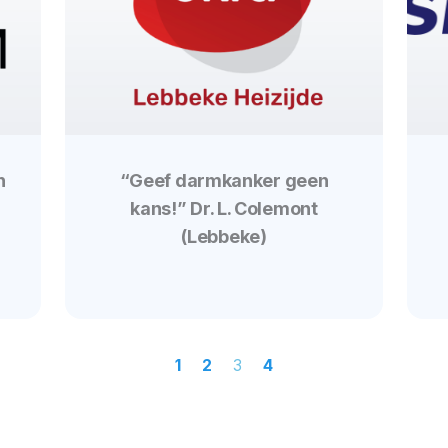
n
“Geef darmkanker geen
kans!” Dr. L. Colemont
(Lebbeke)
1
2
3
4