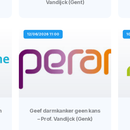
Vandijck (Gent)
12/06/2026 11:00
1
n
Geef darmkanker geen kans
– Prof. Vandijck (Genk)