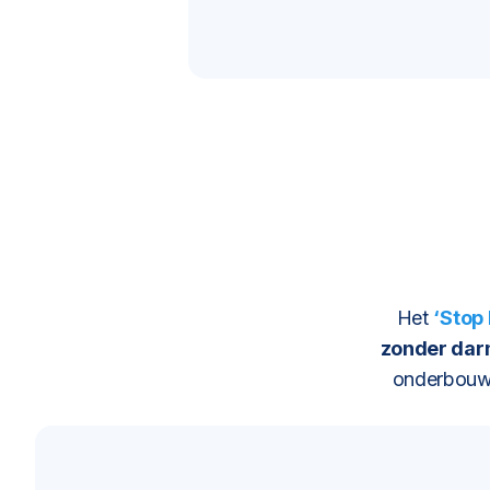
Het
‘Stop
zonder da
onderbouwd