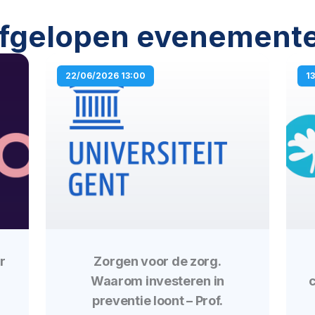
fgelopen evenement
P
P
P
P
22/06/2026 13:00
1
a
a
a
a
g
g
g
g
e
e
e
e
r
Zorgen voor de zorg.
Waarom investeren in
c
preventie loont – Prof.