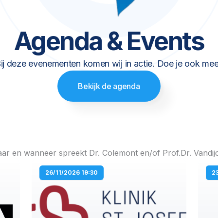
Agenda & Events
ij deze evenementen komen wij in actie. Doe je ook me
Bekijk de agenda
ar en wanneer spreekt Dr. Colemont en/of Prof.Dr. Vandij
P
P
P
P
26/11/2026 19:30
2
a
a
a
a
g
g
g
g
e
e
e
e