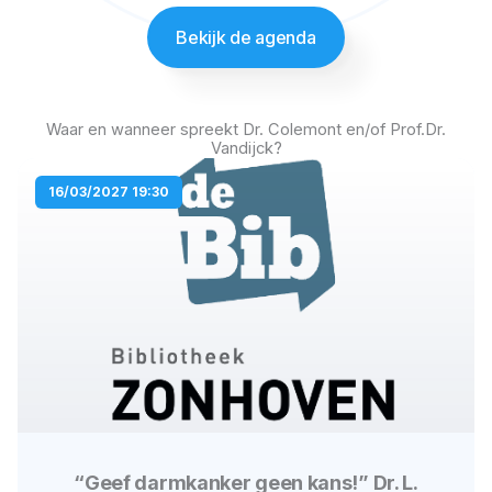
Bekijk de agenda
Waar en wanneer spreekt Dr. Colemont en/of Prof.Dr.
Vandijck?
P
P
P
P
16/03/2027 19:30
a
a
a
a
g
g
g
g
e
e
e
e
“Geef darmkanker geen kans!” Dr. L.