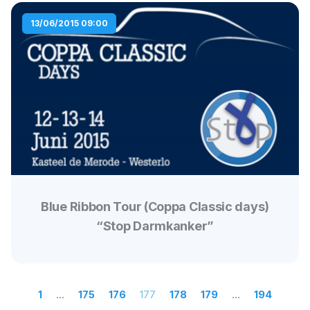
13/06/2015 09:00
Blue Ribbon Tour (Coppa Classic days)
“Stop Darmkanker”
1
…
175
176
177
178
179
…
194