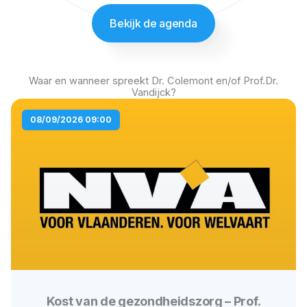
Bekijk de agenda
Waar en wanneer spreekt Dr. Colemont en/of Prof.Dr.
Vandijck?
P
P
P
P
08/09/2026 09:00
a
a
a
a
g
g
g
g
e
e
e
e
Kost van de gezondheidszorg – Prof.