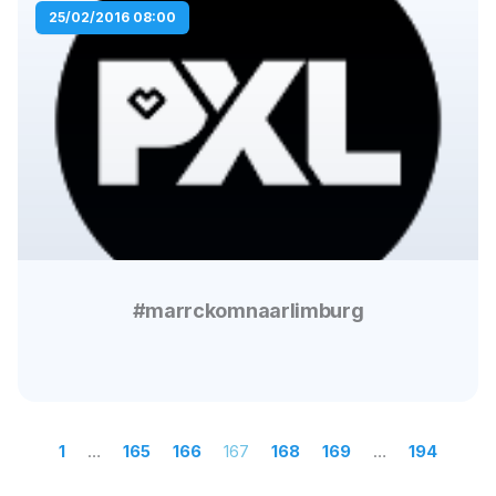
25/02/2016 08:00
#marrckomnaarlimburg
1
…
165
166
167
168
169
…
194