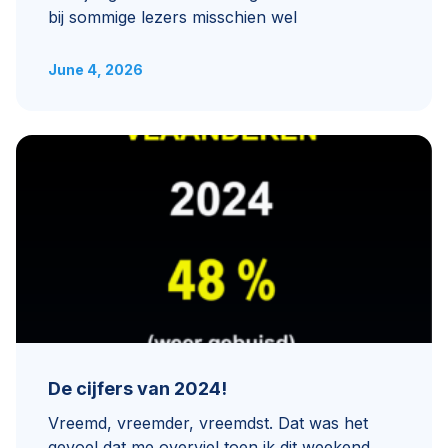
bij sommige lezers misschien wel
June 4, 2026
De cijfers van 2024!
Vreemd, vreemder, vreemdst. Dat was het
gevoel dat me overviel toen ik dit weekend,