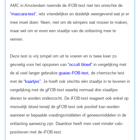
AMC in Amsterdam noemde de iFOB-test niet ten onrechte de
“mascara-test”
, iets vriendelijker en duidelijk weergevend wat je er
mee moet doen. Neen, niet om de wimpers wat mooier te maken,
maar wel om er even een staaltje van de ontlasting mee te
nemen.
Deze test is vrij simpel om uit te voeren en is twee keer zo
gevoelig voor het opsporen van
“occult bloed”
in vergelijking met
de al veel langer gebruikte
guaiac-FOB-test
, de chemische test
met de
“kaartjes”
. Je hoeft ook slechts één staaltje in te leveren in
vergelijking met de gFOB-test waarbij normaal drie staaltjes
dienen te worden onderzocht. De iFOB-test reageert ook enkel op
menselijk bloed terwijl de gFOB-test ook positief kan worden
wanneer er bepaalde voedingsmiddelen of geneesmiddelen in de
ontlasting aanwezig zijn. Daardoor heeft men veel minder vals-
positieven met de iFOB-test.