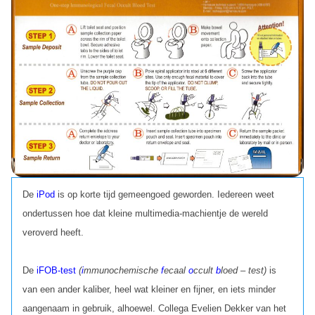
De
iPod
is op korte tijd gemeengoed geworden. Iedereen weet
ondertussen hoe dat kleine multimedia-machientje de wereld
veroverd heeft.
De
iFOB-test
(
i
mmunochemische
f
ecaal
o
ccult
b
loed – test)
is
van een ander kaliber, heel wat kleiner en fijner, en iets minder
aangenaam in gebruik, alhoewel. Collega Evelien Dekker van het