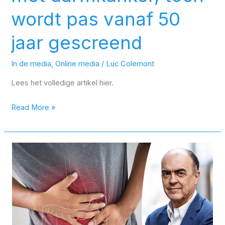
wordt pas vanaf 50
jaar gescreend
In de media
,
Online media
/
Luc Colemont
Lees het volledige artikel hier.
Read More »
Twee
gratis
infomomenten
in
Lier
over