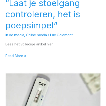
“Laat je stoelgang
controleren, het is
poepsimpel”
In de media
,
Online media
/
Luc Colemont
Lees het volledige artikel hier.
Read More »
Zijn
commerciële
zelftests
voor
darmkanker