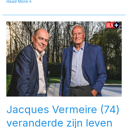
Read More »
Jacques
Vermeire
(74)
veranderde
zijn
leven
na
darmkanker
(en
dit
advies
Jacques Vermeire (74)
wil
hij
veranderde zijn leven
iedereen