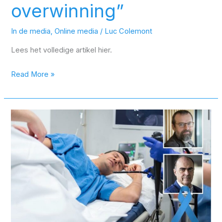
overwinning”
In de media
,
Online media
/
Luc Colemont
Lees het volledige artikel hier.
Read More »
Darmkanker
‘verjongt’,
al
zijn
niet
alle
experten
akkoord