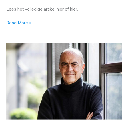
Lees het volledige artikel hier of hier.
Read More »
Wetenschapscafé
van
hogeschool geeft
gratis
lezing
over
darmkanker:
“Waarom doen
we
niet massaal de
test?”