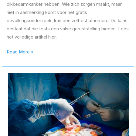
dikkedarmkanker hebben. Wie zich zorgen maakt, maar
niet in aanmerking komt voor het gratis
bevolkingsonderzoek, kan een zelftest afnemen. ‘De kans
bestaat dat die tests een valse geruststelling bieden. Lees
het volledige artikel hier.
Read More »
Près
de
6
Belges
sur
10
souhaitent
passer