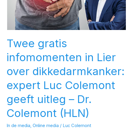
dikkedarmkanker:
expert
Luc
Colemont
geeft
Twee gratis
uitleg
–
infomomenten in Lier
Dr.
Colemont
over dikkedarmkanker:
(HLN)
expert Luc Colemont
geeft uitleg – Dr.
Colemont (HLN)
In de media
,
Online media
/
Luc Colemont