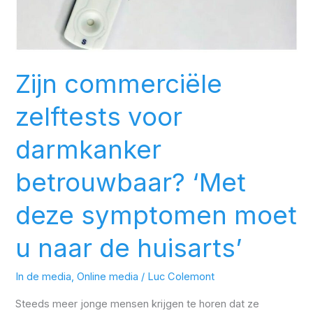
betrouwbaar?
‘Met
deze
symptomen
Zijn commerciële
moet
u
zelftests voor
naar
de
darmkanker
huisarts’
betrouwbaar? ‘Met
deze symptomen moet
u naar de huisarts’
In de media
,
Online media
/
Luc Colemont
Steeds meer jonge mensen krijgen te horen dat ze