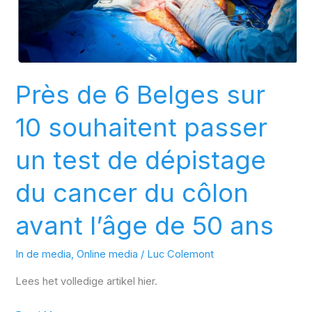
un
test
de
dépistage
Près de 6 Belges sur
du
cancer
10 souhaitent passer
du
côlon
un test de dépistage
avant
du cancer du côlon
l’âge
de
avant l’âge de 50 ans
50
ans
In de media
,
Online media
/
Luc Colemont
Lees het volledige artikel hier.