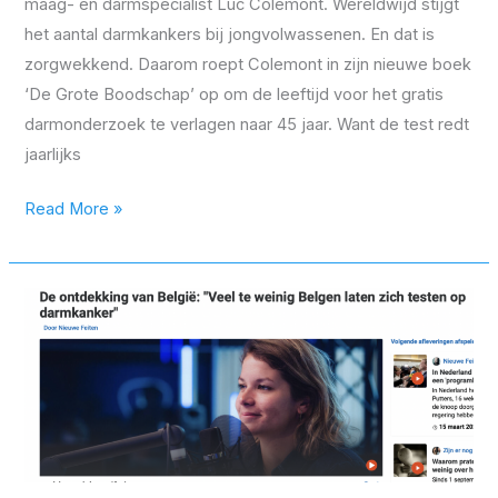
maag- en darmspecialist Luc Colemont. Wereldwijd stijgt
het aantal darmkankers bij jongvolwassenen. En dat is
zorgwekkend. Daarom roept Colemont in zijn nieuwe boek
‘De Grote Boodschap’ op om de leeftijd voor het gratis
darmonderzoek te verlagen naar 45 jaar. Want de test redt
jaarlijks
Read More »
De
ontdekking
van
België:
“Veel
te
weinig