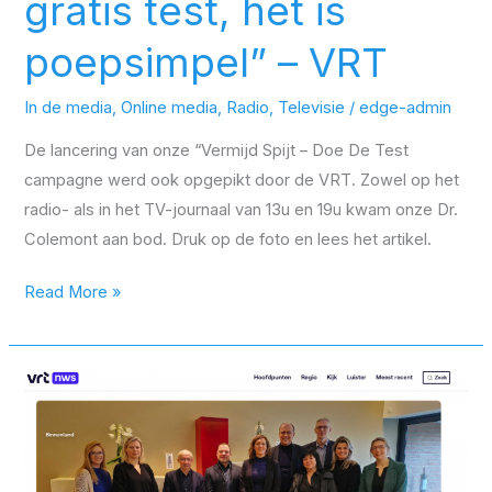
gratis test, het is
poepsimpel” – VRT
In de media
,
Online media
,
Radio
,
Televisie
/
edge-admin
De lancering van onze “Vermijd Spijt – Doe De Test
campagne werd ook opgepikt door de VRT. Zowel op het
radio- als in het TV-journaal van 13u en 19u kwam onze Dr.
Colemont aan bod. Druk op de foto en lees het artikel.
Read More »
“UHasselt
ontwikkelt
platform
voor