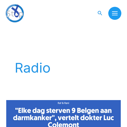
Skip
to
Search
content
Radio
“Elke
dag
sterven
9