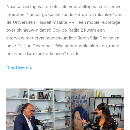
Naar aanleiding van de officiële voorstelling van de nieuwe
Leerstoel “Limburgs Kankerfonds – Stop Darmkanker” aan
de Universiteit Hasselt maakte VRT een mooie reportage
over dit nieuw initiatief. Ook op Radio 2 kwam een
interview met ervaringsdeskundige Baron Stijn Coninx en
onze Dr. Luc Colemont. “Wat voor darmkanker kon, moet
ook voor darmkanker kunnen” stelde
Read More »
Dr.
Luc
Colemont
op
de