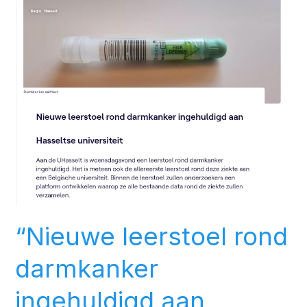
leerstoel
rond
darmkanker
ingehuldigd
aan
Hasseltse
universiteit”
–
VRT
“Nieuwe leerstoel rond
darmkanker
ingehuldigd aan