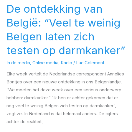
Belgen
De ontdekking van
laten
België: “Veel te weinig
zich
testen
Belgen laten zich
op
darmkanker”
testen op darmkanker”
In de media
,
Online media
,
Radio
/
Luc Colemont
Elke week vertelt de Nederlandse correspondent Annelies
Bontjes over een nieuwe ontdekking in ons Belgenlandje.
“We moeten het deze week over een serieus onderwerp
hebben: darmkanker.” “Ik ben er achter gekomen dat er
nog veel te weinig Belgen zich testen op darmkanker”,
zegt ze. In Nederland is dat helemaal anders. De cijfers
achter de realiteit,