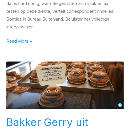
dat is hard nodig, want Belgen laten zich vaak té laat
testen op deze ziekte, vertelt correspondent Annelies
Bontjes in Bureau Buitenland. Beluister het volledige
interview hier.
Read More »
Bakker
Gerry
uit
Eksaarde
bakt
‘lachende
kakskes’
Bakker Gerry uit
tegen
darmkanker