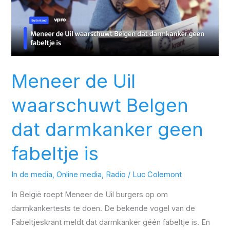
de
Uil
waarschuwt
Belgen
dat
darmkanker
Meneer de Uil
geen
fabeltje
waarschuwt Belgen
is
dat darmkanker geen
fabeltje is
In de media
,
Online media
,
Radio
/
Luc Colemont
In België roept Meneer de Uil burgers op om
darmkankertests te doen. De bekende vogel van de
Fabeltjeskrant meldt dat darmkanker géén fabeltje is. En