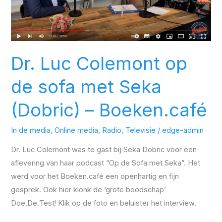
sofa
met
Seka
(Dobric)
–
Dr. Luc Colemont op
Boeken.café
de sofa met Seka
(Dobric) – Boeken.café
In de media
,
Online media
,
Radio
,
Televisie
/
edge-admin
Dr. Luc Colemont was te gast bij Seka Dobric voor een
aflevering van haar podcast “Op de Sofa met Seka”. Het
werd voor het Boeken.café een openhartig en fijn
gesprek. Ook hier klonk de ‘grote boodschap’
Doe.De.Test! Klik op de foto en beluister het interview.