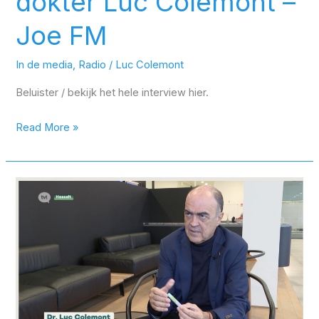
dokter Luc Colemont –
Joe FM
In de media
,
Radio
/
Luc Colemont
Beluister / bekijk het hele interview hier.
Read More »
Dr.
Luc
Colemont
pleit
voor
verlaging
van