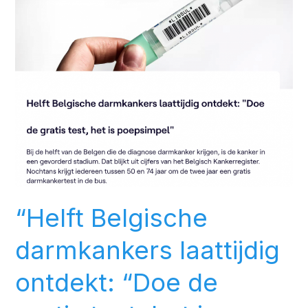
darmkankers
laattijdig
ontdekt:
“Doe
de
gratis
test,
het
is
poepsimpel”
–
“Helft Belgische
VRT
darmkankers laattijdig
ontdekt: “Doe de