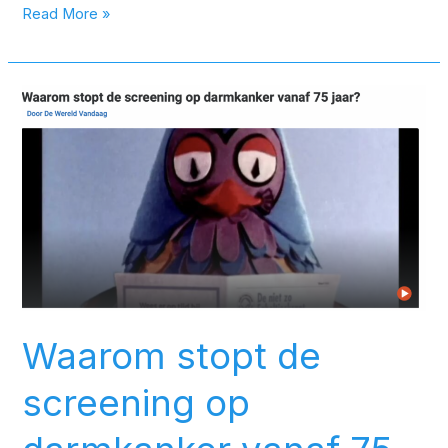
Read More »
Waarom
stopt
de
screening
op
darmkanker
vanaf
75
jaar?
Waarom stopt de
screening op