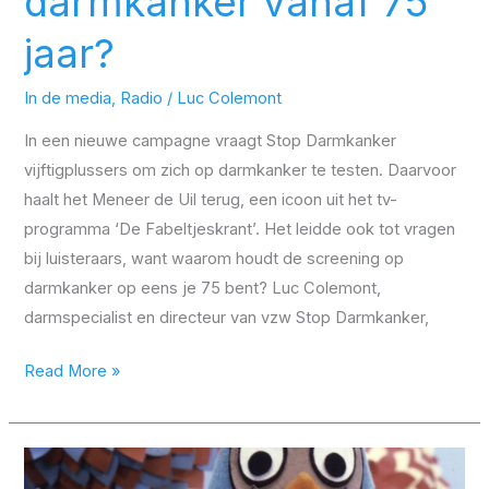
darmkanker vanaf 75
jaar?
In de media
,
Radio
/
Luc Colemont
In een nieuwe campagne vraagt Stop Darmkanker
vijftigplussers om zich op darmkanker te testen. Daarvoor
haalt het Meneer de Uil terug, een icoon uit het tv-
programma ‘De Fabeltjeskrant’. Het leidde ook tot vragen
bij luisteraars, want waarom houdt de screening op
darmkanker op eens je 75 bent? Luc Colemont,
darmspecialist en directeur van vzw Stop Darmkanker,
Read More »
Meneer