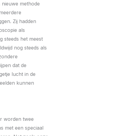
en nieuwe methode
 meerdere
ggen. Zij hadden
oscopie als
og steeds het meest
dwijd nog steeds als
jzondere
ijpen dat de
etje lucht in de
 beelden kunnen
 Er worden twee
ns met een speciaal