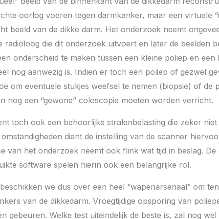
ueel” beeld van de binnenkant van de dikkedarm reconstru
echte oorlog voeren tegen darmkanker, maar een virtuele 
ht beeld van de dikke darm. Het onderzoek neemt ongeveer
e radioloog die dit onderzoek uitvoert en later de beelden bes
en onderscheid te maken tussen een kleine poliep en een 
eel nog aanwezig is. Indien er toch een poliep of gezwel ge
oe om eventuele stukjes weefsel te nemen (biopsie) of de p
ien nog een “gewone” coloscopie moeten worden verricht.
nt toch ook een behoorlijke stralenbelasting die zeker ni
e omstandigheden dient de instelling van de scanner hiervo
e van het onderzoek neemt ook flink wat tijd in beslag. De
ikte software spelen hierin ook een belangrijke rol.
beschikken we dus over een heel “wapenarsenaal” om ten s
nkers van de dikkedarm. Vroegtijdige opsporing van polie
 gebeuren. Welke test uiteindelijk de beste is, zal nog wel