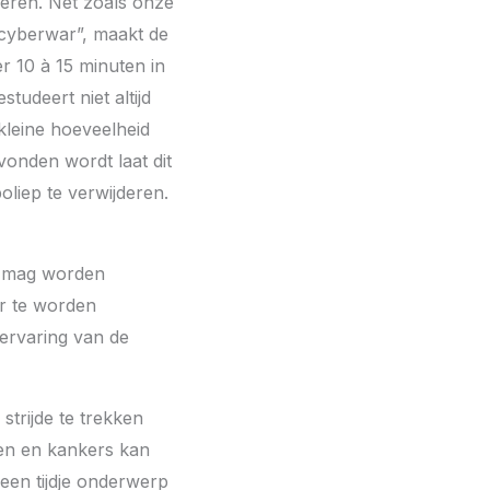
eren. Net zoals onze
“cyberwar”, maakt de
 10 à 15 minuten in
tudeert niet altijd
kleine hoeveelheid
vonden wordt laat dit
oliep te verwijderen.
et mag worden
or te worden
 ervaring van de
trijde te trekken
pen en kankers kan
 een tijdje onderwerp