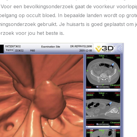
n. Voor een bevolkingsonderzoek gaat de voorkeur voorlopig
elgang op occult bloed. In bepaalde landen wordt op grot
ingsonderzoek gebruikt. Je huisarts is goed geplaatst om je
zoek voor jou het beste is.