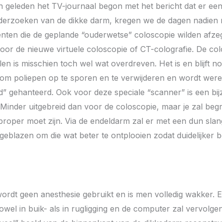
en geleden het TV-journaal begon met het bericht dat er e
derzoeken van de dikke darm, kregen we de dagen nadien
iënten die de geplande “ouderwetse” coloscopie wilden afze
voor de nieuwe virtuele coloscopie of CT-colografie. De col
n is misschien toch wel wat overdreven. Het is en blijft n
m poliepen op te sporen en te verwijderen en wordt werel
” gehanteerd. Ook voor deze speciale “scanner” is een bi
 Minder uitgebreid dan voor de coloscopie, maar je zal begr
roper moet zijn. Via de endeldarm zal er met een dun slang
eblazen om die wat beter te ontplooien zodat duidelijker
ordt geen anesthesie gebruikt en is men volledig wakker.
wel in buik- als in rugligging en de computer zal vervolge